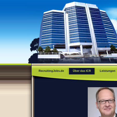
RecruitingJobs.de
Über das ICR
Leistungen